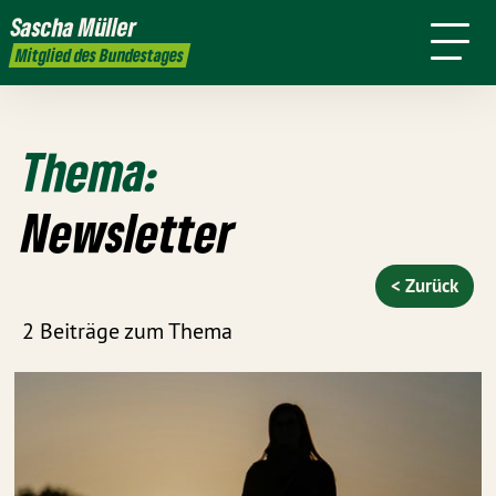
Ziele
mich
Arbeit
Wahlkreis
Sascha
Müller
Presse
Transparenz
Kontakt
Mitglied des Bundestages
Thema:
Newsletter
< Zurück
2 Beiträge zum Thema