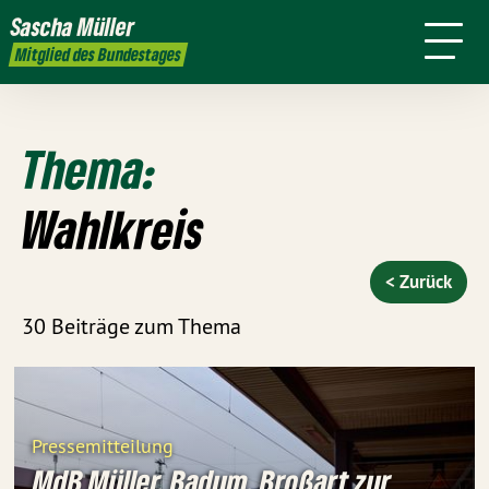
Ziele
mich
Arbeit
Wahlkreis
Sascha
Müller
Presse
Transparenz
Kontakt
Mitglied des Bundestages
Thema:
Wahlkreis
< Zurück
30 Beiträge zum Thema
Pressemitteilung
MdB Müller, Badum, Broßart zur