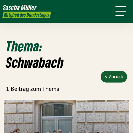
Ziele
mich
Arbeit
Wahlkreis
Sascha
Müller
Presse
Transparenz
Kontakt
Mitglied des Bundestages
Thema:
Schwabach
< Zurück
1 Beitrag zum Thema