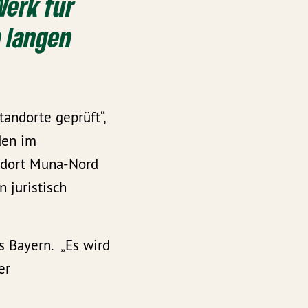
Werk für
 langen
andorte geprüft“,
 den im
ndort Muna-Nord
 juristisch
s Bayern. „Es wird
er