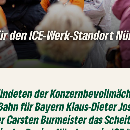
ür den ICE-Werk-Standort Nü
ündeten der Konzernbevollmäch
ahn für Bayern Klaus-Dieter Jo
er Carsten Burmeister das Schei