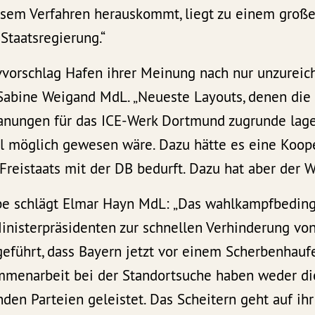
esem Verfahren herauskommt, liegt zu einem großen
Staatsregierung.“
vvorschlag Hafen ihrer Meinung nach nur unzureic
Sabine Weigand MdL. „Neueste Layouts, denen die
nungen für das ICE-Werk Dortmund zugrunde lage
el möglich gewesen wäre. Dazu hätte es eine Koope
reistaats mit der DB bedurft. Dazu hat aber der Wi
rbe schlägt Elmar Hayn MdL: „Das wahlkampfbeding
inisterpräsidenten zur schnellen Verhinderung vo
eführt, dass Bayern jetzt vor einem Scherbenhaufe
mmenarbeit bei der Standortsuche haben weder di
nden Parteien geleistet. Das Scheitern geht auf ihr