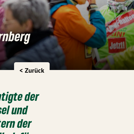
rnberg
< Zurück
tigte der
sel und
tern der