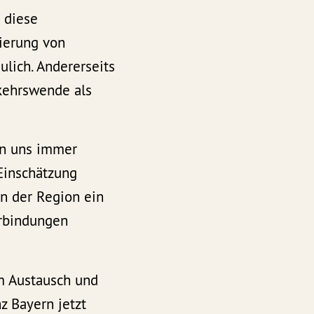
 diese
gierung von
ulich. Andererseits
rkehrswende als
on uns immer
 Einschätzung
in der Region ein
erbindungen
m Austausch und
z Bayern jetzt