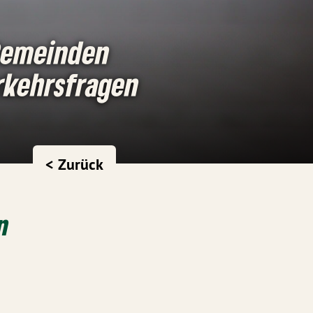
Gemeinden
rkehrsfragen
< Zurück
n