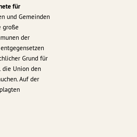
nete für
dten und Gemeinden
e große
mmunen der
 entgegensetzen
chlicher Grund für
l die Union den
uchen. Auf der
eplagten