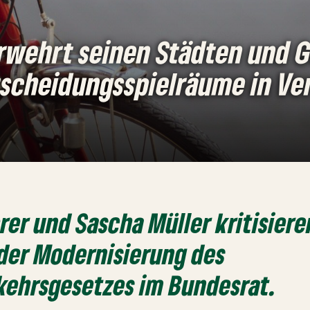
rwehrt seinen Städten und 
tscheidungsspielräume in Ve
rer und Sascha Müller kritisiere
der Modernisierung des
kehrsgesetzes im Bundesrat.