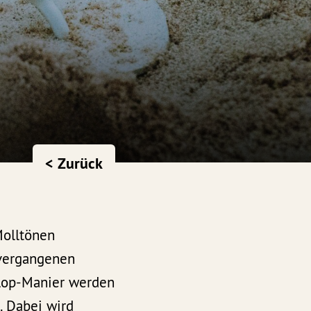
< Zurück
Molltönen
 vergangenen
Flop-Manier werden
. Dabei wird