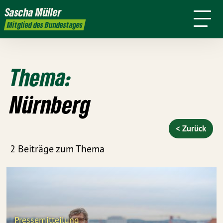
Ziele
mich
Arbeit
Wahlkreis
Sascha
Müller
Presse
Transparenz
Kontakt
Mitglied des Bundestages
Thema:
Nürnberg
< Zurück
2 Beiträge zum Thema
Pressemitteilung