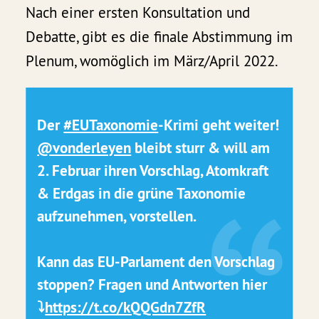
Nach einer ersten Konsultation und
Debatte, gibt es die finale Abstimmung im
Plenum, womöglich im März/April 2022.
Der
#EUTaxonomie
-Krimi geht weiter!
@vonderleyen
bleibt sturr & will am
2. Februar ihren Vorschlag, Atomkraft
& Erdgas in die grüne Taxonomie
aufzunehmen, vorstellen.
Kann das EU-Parlament den Vorschlag
stoppen? Fragen und Antworten hier
⤵️
https://t.co/kQQGdn7ZfR